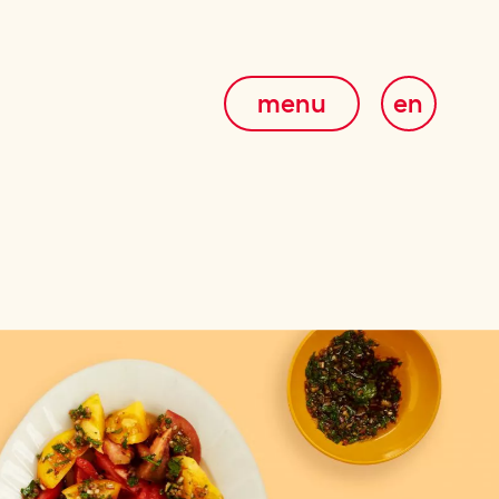
menu
en