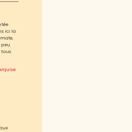
ntée
s ici la
omate,
t peu
 tous
rquise
eaux