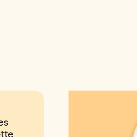
es
ette