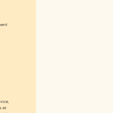
ment
vice,
s et