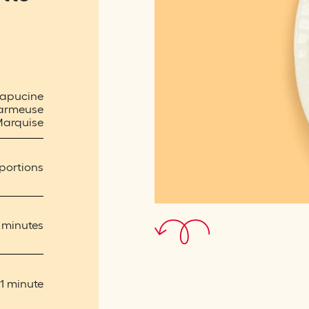
apucine
armeuse
Marquise
portions
 minutes
1 minute