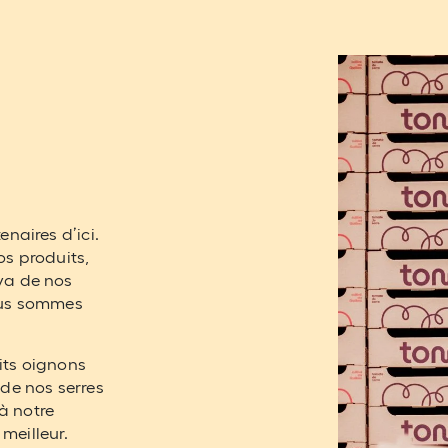
enaires d’ici.
s produits,
 va de nos
nous sommes
its oignons
 de nos serres
à notre
meilleur.