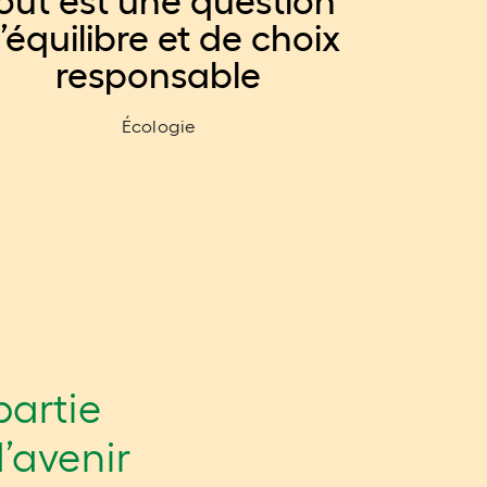
out est une question
’équilibre et de choix
responsable
Écologie
partie
d’avenir