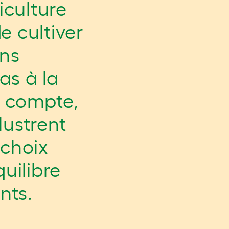
iculture
e cultiver
ons
as à la
e compte,
lustrent
 choix
uilibre
nts.