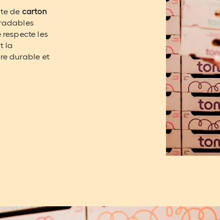
ite de
carton
gradables
 respecte les
t la
ère durable et