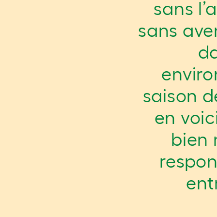
sans l’
sans aven
da
enviro
saison d
en voic
bien 
respon
ent