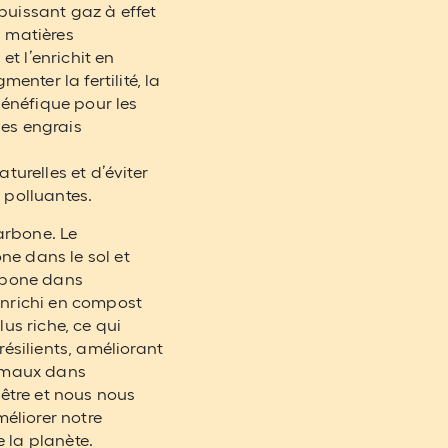
puissant gaz à effet
s matières
et l’enrichit en
enter la fertilité, la
bénéfique pour les
 des engrais
turelles et d’éviter
 polluantes.
carbone. Le
e dans le sol et
arbone dans
enrichi en compost
us riche, ce qui
résilients, améliorant
nimaux dans
-être et nous nous
liorer notre
 la planète.